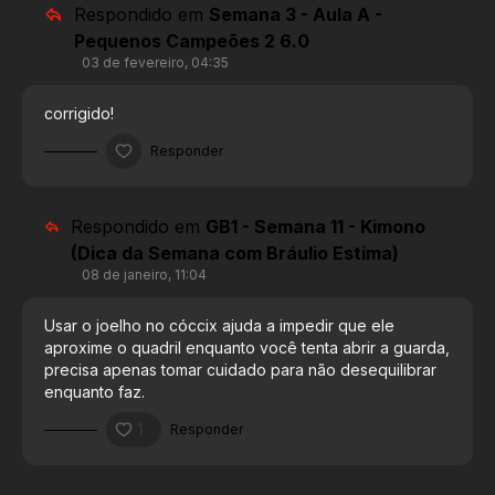
Respondido em
Semana 3 - Aula A -
Pequenos Campeões 2 6.0
03 de fevereiro, 04:35
corrigido!
Responder
Respondido em
GB1 - Semana 11 - Kimono
(Dica da Semana com Bráulio Estima)
08 de janeiro, 11:04
Usar o joelho no cóccix ajuda a impedir que ele
aproxime o quadril enquanto você tenta abrir a guarda,
precisa apenas tomar cuidado para não desequilibrar
enquanto faz.
1
Responder