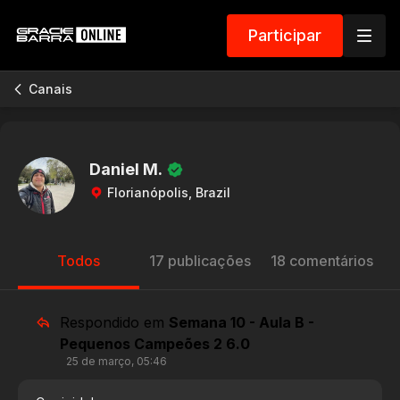
Participar
Canais
Daniel M.
Florianópolis, Brazil
Todos
17 publicações
18 comentários
Respondido em
Semana 10 - Aula B -
Pequenos Campeões 2 6.0
25 de março, 05:46