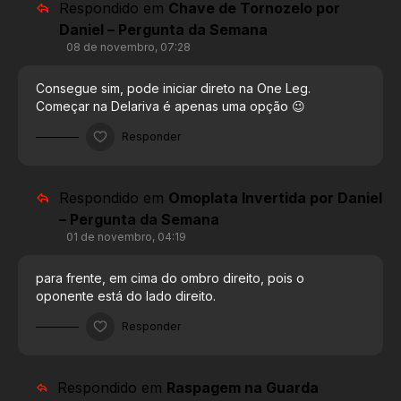
Respondido em
Chave de Tornozelo por
Daniel – Pergunta da Semana
08 de novembro, 07:28
Consegue sim, pode iniciar direto na One Leg.
Começar na Delariva é apenas uma opção 😉
Responder
Respondido em
Omoplata Invertida por Daniel
– Pergunta da Semana
01 de novembro, 04:19
para frente, em cima do ombro direito, pois o
oponente está do lado direito.
Responder
Respondido em
Raspagem na Guarda