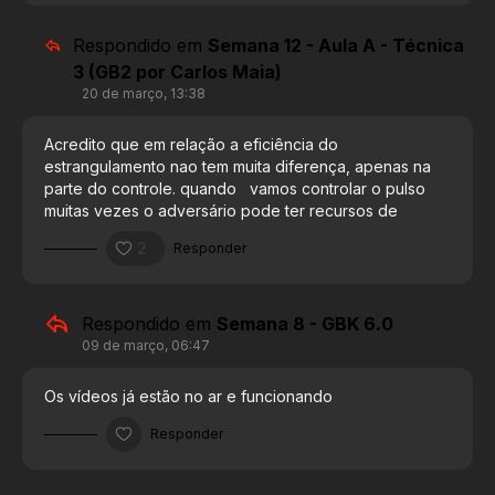
Respondido em
Semana 12 - Aula A - Técnica
3 (GB2 por Carlos Maia)
20 de março, 13:38
Acredito que em relação a eficiência do
estrangulamento nao tem muita diferença, apenas na
parte do controle. quando vamos controlar o pulso
muitas vezes o adversário pode ter recursos de
defesas que com o controle de gola ele não
2
Responder
consegue usar, alem de que o professor Maia fez uma
quebra da base dele usando as pegadas, não sendo
necessário o controle do pulso.
Respondido em
Semana 8 - GBK 6.0
09 de março, 06:47
Os vídeos já estão no ar e funcionando
Responder